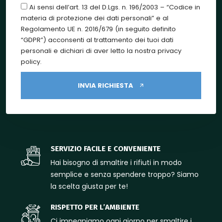
Ai sensi dell’art. 13 del D.Lgs. n. 196/2003 – “Codice in
materia di protezione dei dati personali” e al
Regolamento UE n. 2016/679 (in seguito definito
“GDPR”) acconsenti al trattamento dei tuoi dati
personali e dichiari di aver letto la nostra privacy
policy.
INVIA RICHIESTA
SERVIZIO FACILE E CONVENIENTE
Hai bisogno di smaltire i rifiuti in modo
semplice e senza spendere troppo? Siamo
la scelta giusta per te!
RISPETTO PER L’AMBIENTE
Ci impegniamo ogni giorno per smaltire i