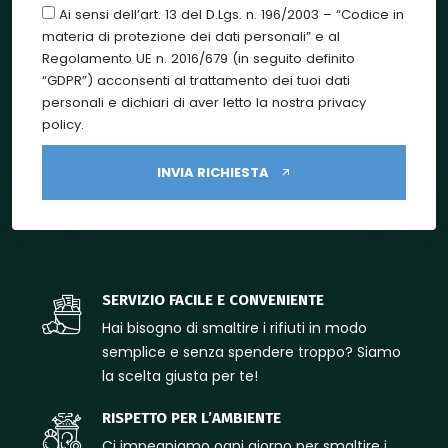
Ai sensi dell’art. 13 del D.Lgs. n. 196/2003 – “Codice in
materia di protezione dei dati personali” e al
Regolamento UE n. 2016/679 (in seguito definito
“GDPR”) acconsenti al trattamento dei tuoi dati
personali e dichiari di aver letto la nostra privacy
policy.
INVIA RICHIESTA
SERVIZIO FACILE E CONVENIENTE
Hai bisogno di smaltire i rifiuti in modo
semplice e senza spendere troppo? Siamo
la scelta giusta per te!
RISPETTO PER L’AMBIENTE
Ci impegniamo ogni giorno per smaltire i