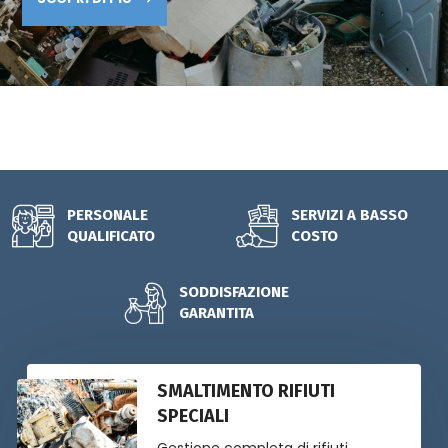
LO SMALTIMENTO RIFIUTI AVVIENE DA QUALSIASI STATO
INIZIALE, SIA PER RIFIUTI SOLIDI CHE LIQUIDI.
CONTATTACI ORA!
PERSONALE
SERVIZI A BASSO
QUALIFICATO
COSTO
SODDISFAZIONE
GARANTITA
SMALTIMENTO RIFIUTI
SPECIALI