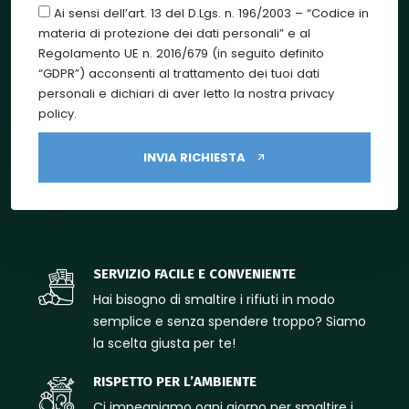
Ai sensi dell’art. 13 del D.Lgs. n. 196/2003 – “Codice in
materia di protezione dei dati personali” e al
Regolamento UE n. 2016/679 (in seguito definito
“GDPR”) acconsenti al trattamento dei tuoi dati
personali e dichiari di aver letto la nostra privacy
policy.
INVIA RICHIESTA
SERVIZIO FACILE E CONVENIENTE
Hai bisogno di smaltire i rifiuti in modo
semplice e senza spendere troppo? Siamo
la scelta giusta per te!
RISPETTO PER L’AMBIENTE
Ci impegniamo ogni giorno per smaltire i