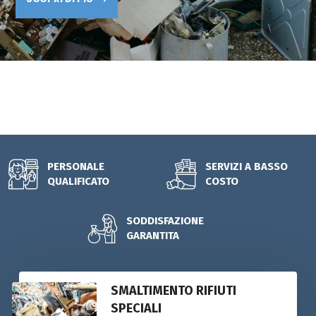
DEGLI SCARTI. LO SMALTIMENTO RIFIUTI AVVIENE DA
QUALSIASI STATO INIZIALE, SIA PER RIFIUTI SOLIDI CHE
LIQUIDI.
CONTATTACI ORA!
PERSONALE
SERVIZI A BASSO
QUALIFICATO
COSTO
SODDISFAZIONE
GARANTITA
SMALTIMENTO RIFIUTI
SPECIALI