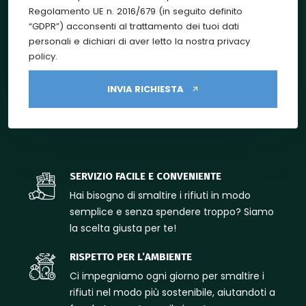
Regolamento UE n. 2016/679 (in seguito definito
“GDPR”) acconsenti al trattamento dei tuoi dati
personali e dichiari di aver letto la nostra privacy
policy.
INVIA RICHIESTA
SERVIZIO FACILE E CONVENIENTE
Hai bisogno di smaltire i rifiuti in modo
semplice e senza spendere troppo? Siamo
la scelta giusta per te!
RISPETTO PER L’AMBIENTE
Ci impegniamo ogni giorno per smaltire i
rifiuti nel modo più sostenibile, aiutandoti a