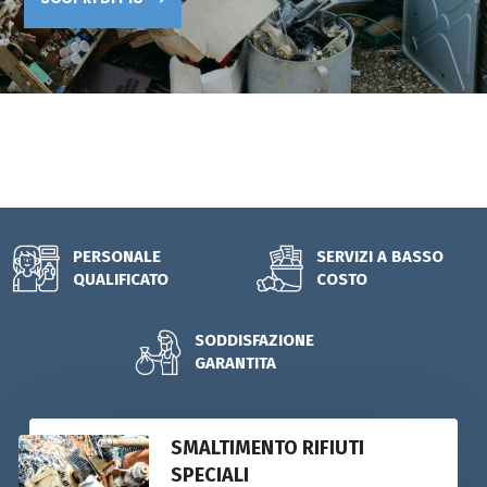
DEGLI SCARTI. LO SMALTIMENTO RIFIUTI AVVIENE DA
QUALSIASI STATO INIZIALE, SIA PER RIFIUTI SOLIDI CHE
LIQUIDI.
CONTATTACI ORA!
PERSONALE
SERVIZI A BASSO
QUALIFICATO
COSTO
SODDISFAZIONE
GARANTITA
SMALTIMENTO RIFIUTI
SPECIALI