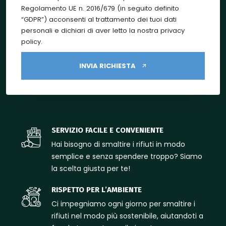
Regolamento UE n. 2016/679 (in seguito definito
“GDPR”) acconsenti al trattamento dei tuoi dati
personali e dichiari di aver letto la nostra privacy
policy.
INVIA RICHIESTA
SERVIZIO FACILE E CONVENIENTE
Hai bisogno di smaltire i rifiuti in modo
semplice e senza spendere troppo? Siamo
la scelta giusta per te!
RISPETTO PER L’AMBIENTE
Ci impegniamo ogni giorno per smaltire i
rifiuti nel modo più sostenibile, aiutandoti a