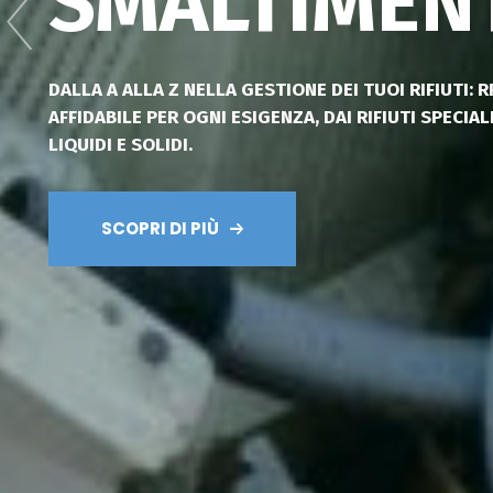
SMALTIMEN
RPA GROUP SUPPORTA DA ANNI LA CLIENTELA DI CA
DALLA A ALLA Z NELLA GESTIONE DEI TUOI RIFIUTI: 
DI OGNI TIPO DI RIFIUTO. UTILIZZA MEZZI SPECIFICI P
AFFIDABILE PER OGNI ESIGENZA, DAI RIFIUTI SPECIAL
TRASPORTO DEGLI SCARTI. LO SMALTIMENTO RIFIUTI
LIQUIDI E SOLIDI.
STATO INIZIALE, SIA PER RIFIUTI SOLIDI CHE LIQUIDI.
SCOPRI DI PIÙ
CONTATTACI ORA!