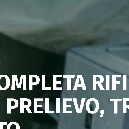
E SMALTIMEN
OMPLETA RIFI
CIALI PERICO
 PRELIEVO, 
 A CARTOCET